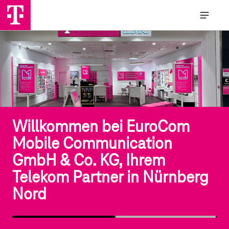
Mobile Communication
GmbH & Co. KG, Ihrem
Telekom Partner in Nürnberg
Nord
Willkommen bei EuroCom
Mobile Communication
GmbH & Co. KG, Ihrem
Telekom Partner in Nürnberg
Nord